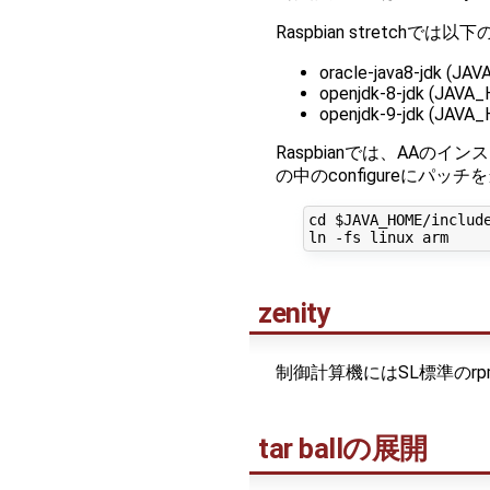
Raspbian stretchで
oracle-java8-jdk (JAV
openjdk-8-jdk (JAVA_
openjdk-9-jdk (JAVA_
Raspbianでは、AAのインスト
の中のconfigureにパ
cd $JAVA_HOME/include
zenity
制御計算機にはSL標準のr
tar ballの展開