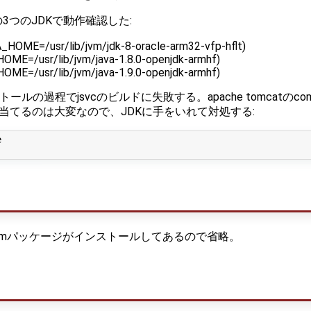
は以下の3つのJDKで動作確認した:
A_HOME=/usr/lib/jvm/jdk-8-oracle-arm32-vfp-hflt)
HOME=/usr/lib/jvm/java-1.8.0-openjdk-armhf)
HOME=/usr/lib/jvm/java-1.9.0-openjdk-armhf)
ールの過程でjsvcのビルドに失敗する。apache tomcatのcommons-d
ッチを当てるのは大変なので、JDKに手をいれて対処する:


pmパッケージがインストールしてあるので省略。