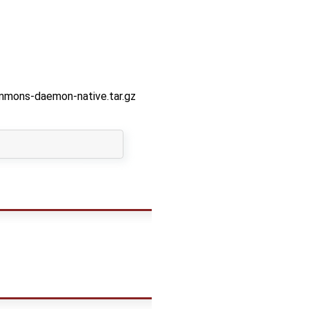
aemon-native.tar.gz