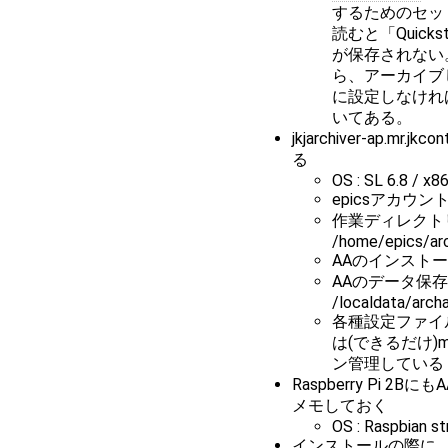
するためのセッ
読むと「Quick
が保存されない
ら、アーカイブ
に設定しなけれ
いてある。
jkjarchiver-ap.mr
る
OS : SL 6.8 / x8
epicsアカウ
作業ディレクト
/home/epics/ar
AAのインストール先:
AAのデータ保存
/localdata/arch
各種設定ファイ
は(できるだけ)me
ン管理している
Raspberry Pi 2
メモしておく
OS : Raspbian st
インストールの際に、X W