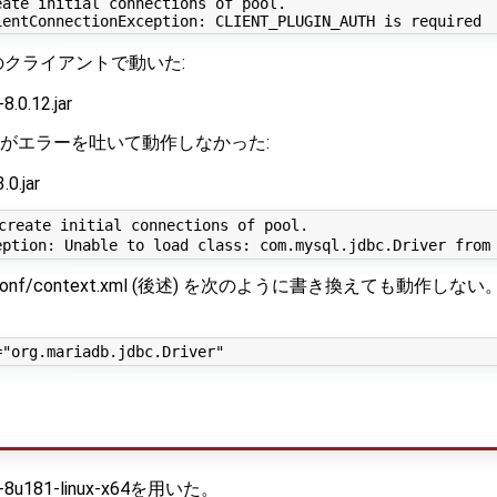
ate initial connections of pool.

は以下のクライアントで動いた:
8.0.12.jar
Aがエラーを吐いて動作しなかった:
.0.jar
reate initial connections of pool.

/conf/context.xml (後述) を次のように書き換えても動作しない
8u181-linux-x64を用いた。