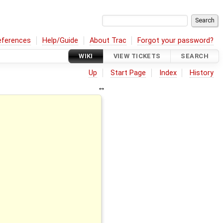
eferences
Help/Guide
About Trac
Forgot your password?
WIKI
VIEW TICKETS
SEARCH
Up
Start Page
Index
History