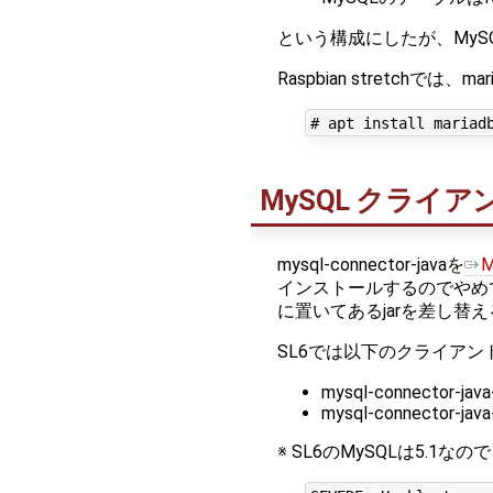
という構成にしたが、My
Raspbian stretchでは、ma
MySQL クライアント
mysql-connector-javaを
インストールするのでやめておく
に置いてあるjarを差し替
SL6では以下のクライアン
mysql-connector-java-5
mysql-connector-java-
※ SL6のMySQLは5.1なので、