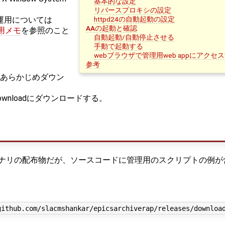
基本的な設定
リバースプロキシの設定
httpd24の自動起動の設定
運用については
AAの起動と確認
 運用メモ
を参照のこと
自動起動/自動停止させる
手動で起動する
webブラウザで管理用web appにアクセ
参考
をあらかじめダウン
pl/downloadにダウンロードする。
ナリの配布物だが、ソースコードに管理用のスクリプトの例が