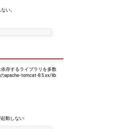
れない。
ジは依存するライブラリを多数
omcat-8.5.xx/lib
AAが起動しない: