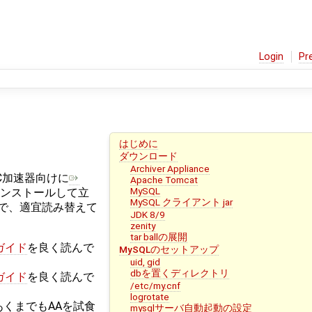
Login
Pr
はじめに
ダウンロード
Archiver Appliance
RC加速器向けに
Apache Tomcat
MySQL
ンストールして立
MySQL クライアント jar
で、適宜読み替えて
JDK 8/9
zenity
tar ballの展開
ガイド
を良く読んで
MySQLのセットアップ
uid, gid
dbを置くディレクトリ
ガイド
を良く読んで
/etc/my.cnf
logrotate
あくまでもAAを試食
mysqlサーバ自動起動の設定