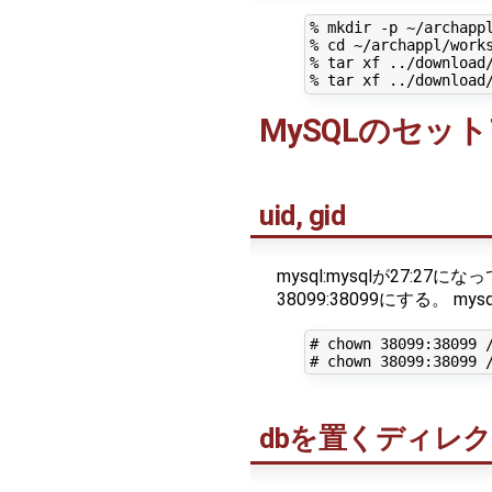
% mkdir -p ~/archappl
% cd ~/archappl/works
% tar xf ../download/
MySQLのセッ
uid, gid
mysql:mysqlが27:
38099:38099にする。 
# chown 38099:38099 /
dbを置くディレ