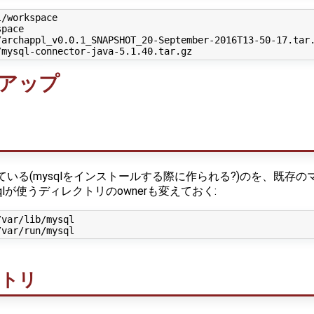
/workspace

pace

archappl_v0.0.1_SNAPSHOT_20-September-2016T13-50-17.tar.
トアップ
27になっている(mysqlをインストールする際に作られる?)のを、既
mysqlが使うディレクトリのownerも変えておく:
var/lib/mysql

クトリ