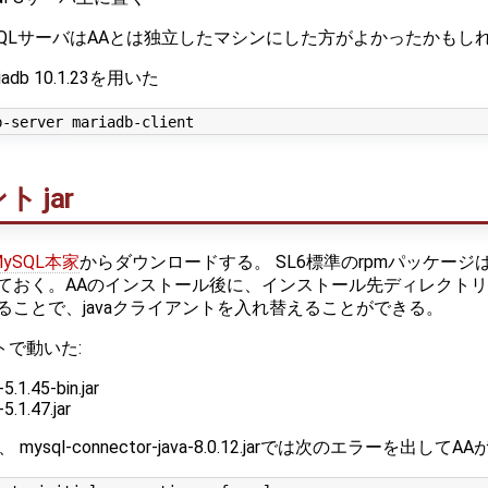
SQLサーバはAAとは独立したマシンにした方がよかったかもし
riadb 10.1.23を用いた
 jar
MySQL本家
からダウンロードする。 SL6標準のrpmパッケー
。AAのインストール後に、インストール先ディレクトリのapache-t
えることで、javaクライアントを入れ替えることができる。
トで動いた:
.1.45-bin.jar
5.1.47.jar
 mysql-connector-java-8.0.12.jarでは次のエラーを出して