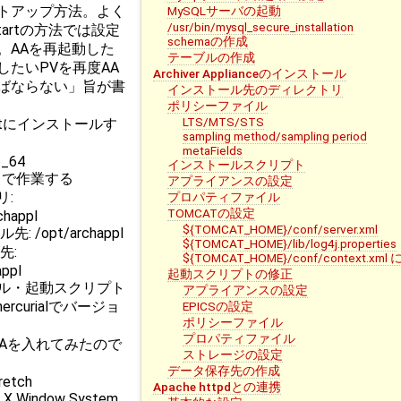
トアップ方法。よく
MySQLサーバの起動
/usr/bin/mysql_secure_installation
startの方法では設定
schemaの作成
。AAを再起動した
テーブルの作成
したいPVを再度AA
Archiver Applianceのインストール
ばならない」旨が書
インストール先のディレクトリ
ポリシーファイル
LTS/MTS/STS
.jkcontにインストールす
sampling method/sampling period
metaFields
6_64
インストールスクリプト
ントで作業する
アプライアンスの設定
リ:
プロパティファイル
TOMCATの設定
chappl
${TOMCAT_HOME}/conf/server.xml
 /opt/archappl
${TOMCAT_HOME}/lib/log4j.properties
先:
${TOMCAT_HOME}/conf/context.
appl
起動スクリプトの修正
ル・起動スクリプト
アプライアンスの設定
rcurialでバージョ
EPICSの設定
ポリシーファイル
プロパティファイル
BにもAAを入れてみたので
ストレージの設定
データ保存先の作成
retch
Apache httpdとの連携
indow System