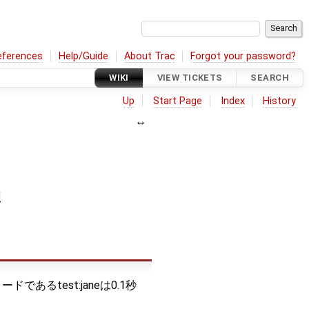
eferences
Help/Guide
About Trac
Forgot your password?
WIKI
VIEW TICKETS
SEARCH
Up
Start Page
Index
History
照
ドであるtest:janeは0.1秒