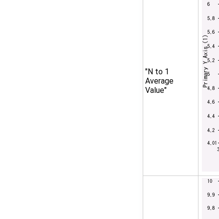
"N to 1
Average
Value"