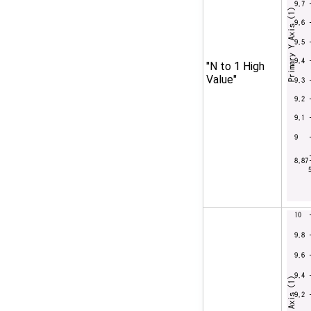
"N to 1 High
Value"