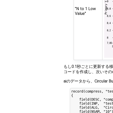
"N to 1 Low
Value"
もし0.1秒ごとに更新する移動
コードを作成し、次いそのwa
aiのデータから、Circular 
record(compress, "tes
{

    field(DESC, "comp
    field(INP,  "test
    field(ALG,  "Circ
    field(NSAM, "10")