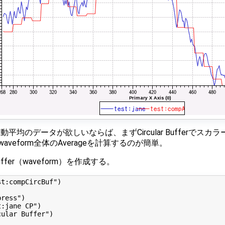
平均のデータが欲しいならば、まずCircular Bufferでスカラー
veform全体のAverageを計算するのが簡単。
Buffer（waveform）を作成する。
t:compCircBuf")

ress")

:jane CP")

ular Buffer")


