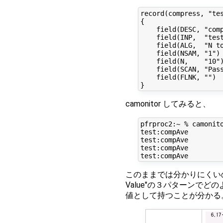
record(compress, "tes
{

    field(DESC, "comp
    field(INP,  "test
    field(ALG,  "N to
    field(NSAM, "1")

    field(N,    "10")
    field(SCAN, "Pass
    field(FLNK, "")

camonitor してみると、
pfrproc2:~ % camonito
test:compAve         
test:compAve         
test:compAve         
このままでは分かりにくいので、アルゴリ
Value"の３パターンで
値として持つことが分かる