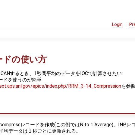
Login
Pr
レコードの使い方
でSCANするとき、1秒間平均のデータをIOCで計算させたい
レコードを使うのが簡単
i-ext.aps.anl.gov/epics/index.php/RRM_3-14_Compression
を参
ressレコードを作成(この例ではN to 1 Average)。INPレコー
平均データは１秒ごとに更新される。