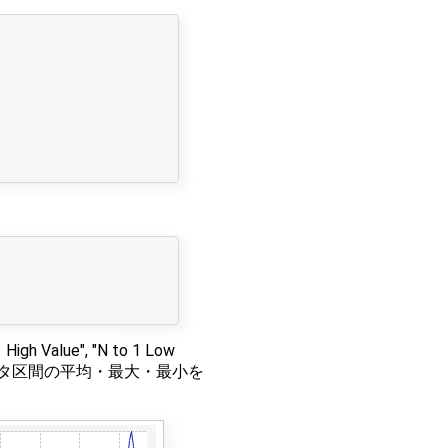
alue", "N to 1 Low
ータ区間の平均・最大・最小を